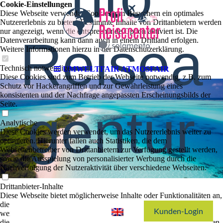
Cookie-Einstellungen
Diese Webseite verwendet Cookies, um Besuchern ein optimales
Nutzererlebnis zu bieten. Bestimmte Inhalte von Drittanbietern werden
nur angezeigt, wenn die entsprechende Option aktiviert ist. Die
Reisea
Datenverarbeitung kann dann auch in einem Drittland erfolgen.
Weitere Informationen hierzu in der Datenschutzerklärung.
Technisch notwendige
UMWELTFAIR ATMOSFAIR
Diese Cookies sind zum Betrieb der Webseite notwendig, z.B. zum
Schutz vor Hackerangriffen und zur Gewährleistung eines
konsistenten und der Nachfrage angepassten Erscheinungsbilds der
Seite.
gentur
Analytische
Diese Cookies werden verwendet, um das Nutzererlebnis weiter zu
optimieren. Hierunter fallen auch Statistiken, die dem
Webseitenbetreiber von Drittanbietern zur Verfügung gestellt werden,
sowie die Ausspielung von personalisierter Werbung durch die
Nachverfolgung der Nutzeraktivität über verschiedene Webseiten.
Drittanbieter-Inhalte
Diese Webseite bietet möglicherweise Inhalte oder Funktionalitäten an,
die von Drittanbietern eigenverantwortlich zur Verfügung gestellt
werden. Diese Drittanbieter können eigene Cookies setzen, z.B. um
die Nutzeraktivität zu verfolgen oder ihre Angebote zu personalisieren