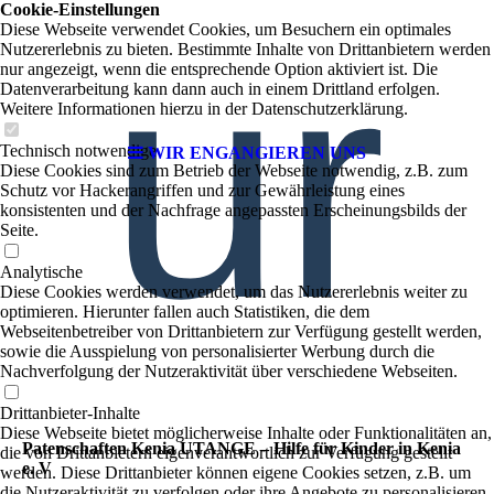
Cookie-Einstellungen
ur
Diese Webseite verwendet Cookies, um Besuchern ein optimales
Nutzererlebnis zu bieten. Bestimmte Inhalte von Drittanbietern werden
nur angezeigt, wenn die entsprechende Option aktiviert ist. Die
Datenverarbeitung kann dann auch in einem Drittland erfolgen.
Weitere Informationen hierzu in der Datenschutzerklärung.
Technisch notwendige
WIR ENGANGIEREN UNS
Diese Cookies sind zum Betrieb der Webseite notwendig, z.B. zum
Schutz vor Hackerangriffen und zur Gewährleistung eines
konsistenten und der Nachfrage angepassten Erscheinungsbilds der
Seite.
Analytische
Diese Cookies werden verwendet, um das Nutzererlebnis weiter zu
optimieren. Hierunter fallen auch Statistiken, die dem
Webseitenbetreiber von Drittanbietern zur Verfügung gestellt werden,
sowie die Ausspielung von personalisierter Werbung durch die
Nachverfolgung der Nutzeraktivität über verschiedene Webseiten.
Drittanbieter-Inhalte
Diese Webseite bietet möglicherweise Inhalte oder Funktionalitäten an,
Patenschaften Kenia UTANGE – Hilfe für Kinder in Kenia
die von Drittanbietern eigenverantwortlich zur Verfügung gestellt
e. V
werden. Diese Drittanbieter können eigene Cookies setzen, z.B. um
die Nutzeraktivität zu verfolgen oder ihre Angebote zu personalisieren