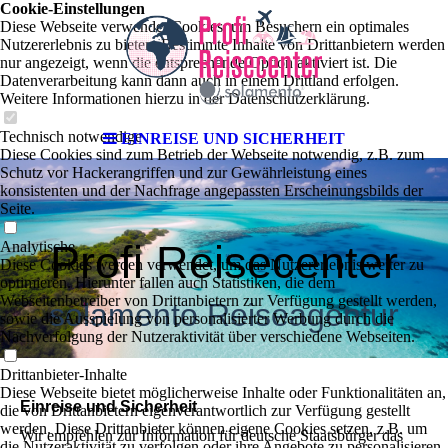
Cookie-Einstellungen
Diese Webseite verwendet Cookies, um Besuchern ein optimales
Nutzererlebnis zu bieten. Bestimmte Inhalte von Drittanbietern werden
nur angezeigt, wenn die entsprechende Option aktiviert ist. Die
Datenverarbeitung kann dann auch in einem Drittland erfolgen.
Weitere Informationen hierzu in der Datenschutzerklärung.
Technisch notwendige
EINREISE UND SICHERHEIT
Diese Cookies sind zum Betrieb der Webseite notwendig, z.B. zum
Schutz vor Hackerangriffen und zur Gewährleistung eines
konsistenten und der Nachfrage angepassten Erscheinungsbilds der
Seite.
Profi Reisecenter
Analytische
Diese Cookies werden verwendet, um das Nutzererlebnis weiter zu
optimieren. Hierunter fallen auch Statistiken, die dem
Webseitenbetreiber von Drittanbietern zur Verfügung gestellt werden,
solamento Reiseagentur
sowie die Ausspielung von personalisierter Werbung durch die
Nachverfolgung der Nutzeraktivität über verschiedene Webseiten.
Drittanbieter-Inhalte
Diese Webseite bietet möglicherweise Inhalte oder Funktionalitäten an,
Einreise und Sicherheit
die von Drittanbietern eigenverantwortlich zur Verfügung gestellt
werden. Diese Drittanbieter können eigene Cookies setzen, z.B. um
Wir empfehlen zur Information für deutsche Staatsbürger das
die Nutzeraktivität zu verfolgen oder ihre Angebote zu personalisieren