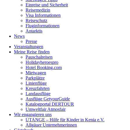
Einreise und Sicherheit
Reisemedizin
Visa Informationen
Reiseschutz
Fluginformationen
Antarktis
News
Presse
Veranstaltungen
Meine Reise finden
Pauschalreisen
Holidayheroespro
Hotel Booking.com
Mietwagen
Parkplätze
Linienflüge
Kreuzfahrten
Landausflüge
Ausflüge GetyourGuide
Katalogportal DERTOUR
Umweltfair Atmosfair
Wir engangieren uns
UTANGE – Hilfe für Kinder in Kenia e.V.
Allgäuer Unternehmerinnen