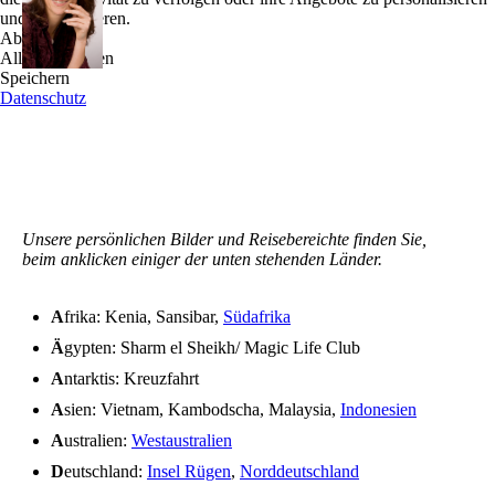
und zu optimieren.
Ablehnen
Alle akzeptieren
Speichern
Datenschutz
Unsere persönlichen Bilder und Reisebereichte finden Sie,
beim anklicken einiger der unten stehenden Länder.
A
frika: Kenia, Sansibar,
Südafrika
Ä
gypten: Sharm el Sheikh/ Magic Life Club
A
ntarktis: Kreuzfahrt
A
sien: Vietnam, Kambodscha, Malaysia,
Indonesien
A
ustralien:
Westaustralien
D
eutschland:
Insel Rügen
,
Norddeutschland