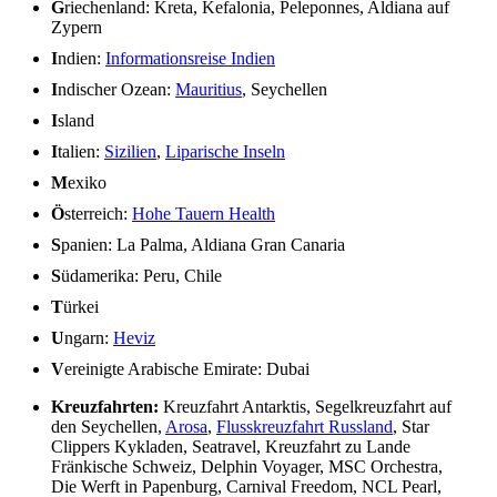
G
riechenland: Kreta, Kefalonia, Peleponnes, Aldiana auf
Zypern
I
ndien:
Informationsreise Indien
I
ndischer Ozean:
Mauritius
, Seychellen
I
sland
I
talien:
Sizilien
,
Liparische Inseln
M
exiko
Ö
sterreich:
Hohe Tauern Health
S
panien: La Palma, Aldiana Gran Canaria
S
üdamerika: Peru, Chile
T
ürkei
U
ngarn:
Heviz
V
ereinigte Arabische Emirate: Dubai
Kreuzfahrten:
Kreuzfahrt Antarktis, Segelkreuzfahrt auf
den Seychellen,
Arosa
,
Flusskreuzfahrt Russland
, Star
Clippers Kykladen, Seatravel, Kreuzfahrt zu Lande
Fränkische Schweiz, Delphin Voyager, MSC Orchestra,
Die Werft in Papenburg, Carnival Freedom, NCL Pearl,