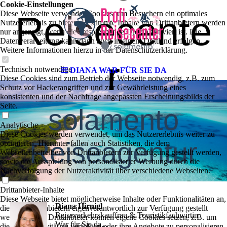
Cookie-Einstellungen
Diese Webseite verwendet Cookies, um Besuchern ein optimales
Reisecente
Nutzererlebnis zu bieten. Bestimmte Inhalte von Drittanbietern werden
nur angezeigt, wenn die entsprechende Option aktiviert ist. Die
Datenverarbeitung kann dann auch in einem Drittland erfolgen.
Weitere Informationen hierzu in der Datenschutzerklärung.
r
Technisch notwendige
DIANA WAR FÜR SIE DA
Diese Cookies sind zum Betrieb der Webseite notwendig, z.B. zum
Schutz vor Hackerangriffen und zur Gewährleistung eines
konsistenten und der Nachfrage angepassten Erscheinungsbilds der
Seite.
solamento
Analytische
Diese Cookies werden verwendet, um das Nutzererlebnis weiter zu
Reiseagentur
optimieren. Hierunter fallen auch Statistiken, die dem
Webseitenbetreiber von Drittanbietern zur Verfügung gestellt werden,
sowie die Ausspielung von personalisierter Werbung durch die
Nachverfolgung der Nutzeraktivität über verschiedene Webseiten.
Drittanbieter-Inhalte
Diese Webseite bietet möglicherweise Inhalte oder Funktionalitäten an,
Diana Hirnigl
die von Drittanbietern eigenverantwortlich zur Verfügung gestellt
Reiseverkehrskauffrau & Touristikfachwirtin
werden. Diese Drittanbieter können eigene Cookies setzen, z.B. um
War für Sie da...
die Nutzeraktivität zu verfolgen oder ihre Angebote zu personalisieren