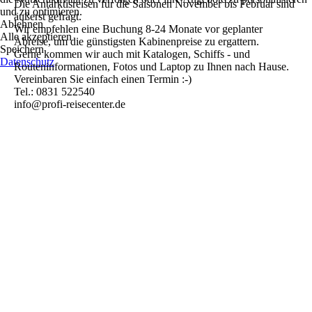
Die Antarktisreisen für die Saisonen November bis Februar sind
und zu optimieren.
äußerst gefragt.
Ablehnen
Wir empfehlen eine Buchung 8-24 Monate vor geplanter
Alle akzeptieren
Abreise, um die günstigsten Kabinenpreise zu ergattern.
Speichern
Gerne kommen wir auch mit Katalogen, Schiffs - und
Datenschutz
Routeninformationen, Fotos und Laptop zu Ihnen nach Hause.
Vereinbaren Sie einfach einen Termin :-)
Tel.: 0831 522540
info@profi-reisecenter.de