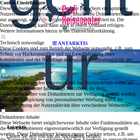
Cookie-Einstellungen
Diese Webseite verwendet Cookies, um Besuchern ein optimales
Nutzererlebnis zu bieten. Bestimmte Inhalte von Drittanbietern werden
nur angezeigt, wenn die entsprechende Option aktiviert ist. Die
Datenverarbeitung kann dann auch in einem Drittland erfolgen.
Weitere Informationen hierzu in der Datenschutzerklärung.
ur
Technisch notwendige
ANTARKTIS
Diese Cookies sind zum Betrieb der Webseite notwendig, z.B. zum
Schutz vor Hackerangriffen und zur Gewährleistung eines
konsistenten und der Nachfrage angepassten Erscheinungsbilds der
Seite.
Analytische
Diese Cookies werden verwendet, um das Nutzererlebnis weiter zu
optimieren. Hierunter fallen auch Statistiken, die dem
Webseitenbetreiber von Drittanbietern zur Verfügung gestellt werden,
sowie die Ausspielung von personalisierter Werbung durch die
Nachverfolgung der Nutzeraktivität über verschiedene Webseiten.
Drittanbieter-Inhalte
Diese Webseite bietet möglicherweise Inhalte oder Funktionalitäten an,
Antarktis
die von Drittanbietern eigenverantwortlich zur Verfügung gestellt
werden. Diese Drittanbieter können eigene Cookies setzen, z.B. um
Lassen Sie sich von uns als Spezialisten beraten.
die Nutzeraktivität zu verfolgen oder ihre Angebote zu personalisieren