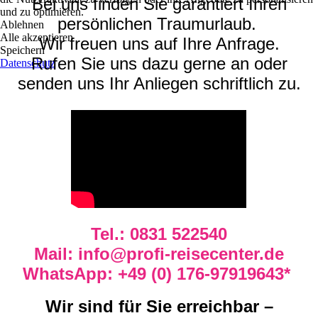
Bei uns finden Sie garantiert Ihren
und zu optimieren.
persönlichen Traumurlaub.
Ablehnen
Alle akzeptieren
Wir freuen uns auf Ihre Anfrage.
Speichern
Rufen Sie uns dazu gerne an oder
Datenschutz
senden uns Ihr Anliegen schriftlich zu.
Tel.: 0831 522540
Mail: info@profi-reisecenter.de
WhatsApp: +49 (0) 176-97919643*
Wir sind für Sie erreichbar –