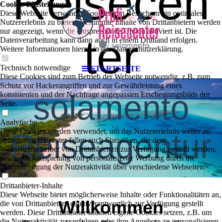
Reisecen
Cookie-Einstellungen
Diese Webseite verwendet Cookies, um Besuchern ein optimales
Nutzererlebnis zu bieten. Bestimmte Inhalte von Drittanbietern werden
nur angezeigt, wenn die entsprechende Option aktiviert ist. Die
ter
Datenverarbeitung kann dann auch in einem Drittland erfolgen.
Weitere Informationen hierzu in der Datenschutzerklärung.
Technisch notwendige
STARTSEITE
Diese Cookies sind zum Betrieb der Webseite notwendig, z.B. zum
Schutz vor Hackerangriffen und zur Gewährleistung eines
solamento
konsistenten und der Nachfrage angepassten Erscheinungsbilds der
Seite.
Analytische
Diese Cookies werden verwendet, um das Nutzererlebnis weiter zu
Reiseagentur
optimieren. Hierunter fallen auch Statistiken, die dem
Webseitenbetreiber von Drittanbietern zur Verfügung gestellt werden,
sowie die Ausspielung von personalisierter Werbung durch die
Nachverfolgung der Nutzeraktivität über verschiedene Webseiten.
Drittanbieter-Inhalte
Diese Webseite bietet möglicherweise Inhalte oder Funktionalitäten an,
Willkommen
die von Drittanbietern eigenverantwortlich zur Verfügung gestellt
werden. Diese Drittanbieter können eigene Cookies setzen, z.B. um
die Nutzeraktivität zu verfolgen oder ihre Angebote zu personalisieren